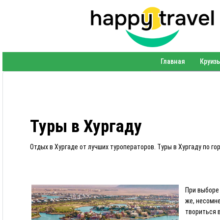
Главная
Круиз
Туры в Хургаду
Отдых в Хургаде от лучших туроператоров. Туры в Хургаду по г
При выборе 
же, несомне
твориться в