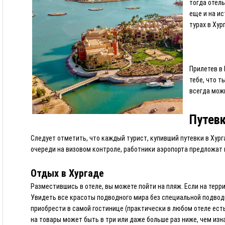
тогда отель
еще и на ис
турах в Хур
Прилетев в 
тебе, что т
всегда мож
Путевк
Следует отметить, что каждый турист, купивший путевки в Хурга
очереди на визовом контроле, работники аэропорта предложат ва
Отдых в Хургаде
Разместившись в отеле, вы можете пойти на пляж. Если на терр
Увидеть все красоты подводного мира без специальной подводно
приобрести в самой гостинице (практически в любом отеле есть
на товары может быть в три или даже больше раз ниже, чем изн