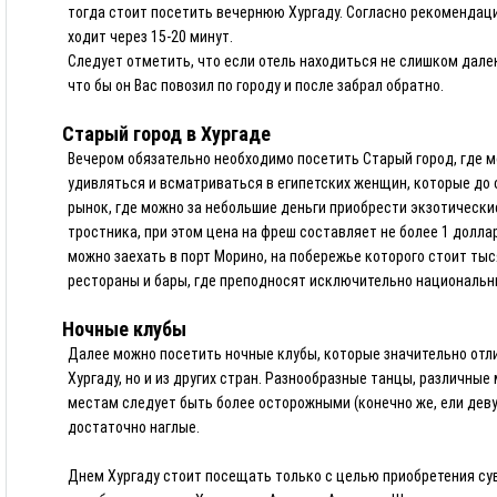
тогда стоит посетить вечернюю Хургаду. Согласно рекомендаци
ходит через 15-20 минут.
Следует отметить, что если отель находиться не слишком далек
что бы он Вас повозил по городу и после забрал обратно.
Старый город в Хургаде
Вечером обязательно необходимо посетить Старый город, где м
удивляться и всматриваться в египетских женщин, которые до с
рынок, где можно за небольшие деньги приобрести экзотические
тростника, при этом цена на фреш составляет не более 1 долла
можно заехать в порт Морино, на побережье которого стоит ты
рестораны и бары, где преподносят исключительно национальн
Ночные клубы
Далее можно посетить ночные клубы, которые значительно отли
Хургаду, но и из других стран. Разнообразные танцы, различны
местам следует быть более осторожными (конечно же, ели дев
достаточно наглые.
Днем Хургаду стоит посещать только с целью приобретения суве