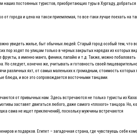
и наших постоянных туристов, приобретающих туры в Хургаду, добраться 
о от города и цена на такси приемлемая, то все-таки лучше поехать на та
ожно увидеть жилье, быт обычных людей. Старый город особый тем, что в
их пор ходят по улицам только в черных закрытых нарядах из которых вид
 фрукты, а именно манго, финики, папайю и т.д. Также, можно побаловат
ра. Но следует, конечно же, учитывать и готовность своей пищеваритель
сячи различных яхт, от самых маленьких к громадным, стоимость которы
ые блюда, и все это сопровождается восточными танцами.
чаются от привычных нам. Здесь встречаются не только туристы из Казах
е мотивы заставят двигаться любого, даже самого «плохого» танцора. Но, 
ушка сама не ищет приключений), поскольку мужчины встречаются
ниров и подарков. Египет – загадочная страна, где чувствуешь себя комф