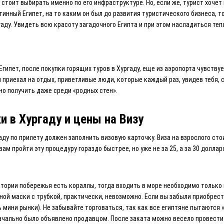
 стоит выбирать именно по его инфраструктуре. Но, если же, турист хочет
тинный Египет, на то каким он был до развития туристического бизнеса, 
гаду. Увидеть всю красоту загадочного Египта и при этом насладиться те
Египет, после покупки горящих туров в Хургаду, еще из аэропорта чувству
ы приехал на отдых, приветливые люди, которые каждый раз, увидев тебя,
но получить даже среди «родных стен».
и в Хургаду и цены на Визу
ду по прилету должен заполнить визовую карточку. Виза на взрослого стоит
м пройти эту процедуру гораздо быстрее, но уже не за 25, а за 30 доллар
итории побережья есть кораллы, тогда входить в море необходимо только 
й маски с трубкой, практически, невозможно. Если вы забыли приобрести
 мини рынки). Не забывайте торговаться, так как все египтяне пытаются 
ачально было объявлено продавцом. После заката можно весело провести 