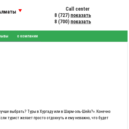
Call center
Алматы
8 (727)
показать
8 (700)
показать
зывы
о компании
лучше выбрать? Туры в Хургаду или в Шарм-эль-Шейх?». Конечно
Если турист желает просто отдохнуть и ему неважно, что будет