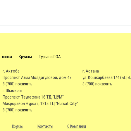
-ланка
Круизы
Туры на ГОА
г. Актобе
г. Астана
Проспект Алии Молдагуловой, дом 47
ул. Кошкарбаева 1/4 (БЦ «
8 (700)
показать
8 (700)
показать
г. Шымкент
Проспект Тауке хана 16 ТД "ЦУМ"
Микрорайон Нурсат, 121а ТЦ "Nursat City"
8 (700)
показать
Круизы
Контакты
О Компании