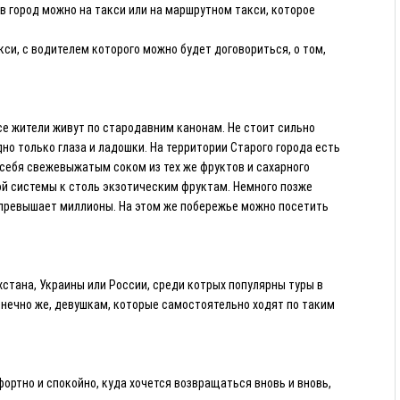
в город можно на такси или на маршрутном такси, которое
кси, с водителем которого можно будет договориться, о том,
се жители живут по стародавним канонам. Не стоит сильно
но только глаза и ладошки. На территории Старого города есть
ь себя свежевыжатым соком из тех же фруктов и сахарного
ной системы к столь экзотическим фруктам. Немного позже
х превышает миллионы. На этом же побережье можно посетить
стана, Украины или России, среди котрых популярны туры в
конечно же, девушкам, которые самостоятельно ходят по таким
ортно и спокойно, куда хочется возвращаться вновь и вновь,