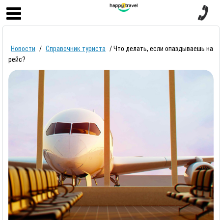
Главная
Новости
/
Справочник туриста
/
Что делать, если опаздываешь на
Круизы
рейс?
Страны
Туры
Горящие туры
Туры в рассрочку
Отзывы
о компании