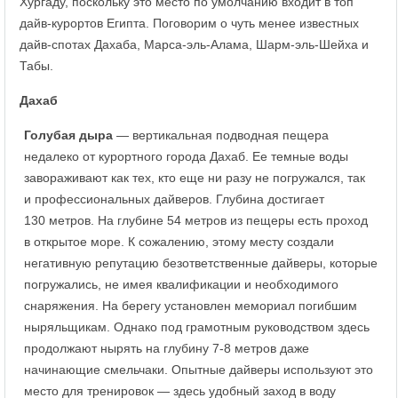
Хургаду, поскольку это место по умолчанию входит в топ
дайв-курортов Египта. Поговорим о чуть менее известных
дайв-спотах Дахаба, Марса-эль-Алама, Шарм-эль-Шейха и
Табы.
Дахаб
Голубая дыра
— вертикальная подводная пещера
недалеко от курортного города Дахаб. Ее темные воды
завораживают как тех, кто еще ни разу не погружался, так
и профессиональных дайверов. Глубина достигает
130 метров. На глубине 54 метров из пещеры есть проход
в открытое море. К сожалению, этому месту создали
негативную репутацию безответственные дайверы, которые
погружались, не имея квалификации и необходимого
снаряжения. На берегу установлен мемориал погибшим
ныряльщикам. Однако под грамотным руководством здесь
продолжают нырять на глубину 7-8 метров даже
начинающие смельчаки. Опытные дайверы используют это
место для тренировок — здесь удобный заход в воду