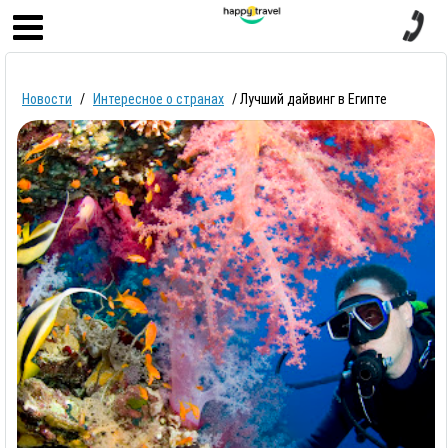
Главная
Новости
/
Интересное о странах
/
Лучший дайвинг в Египте
Круизы
Страны
Туры
Горящие туры
Туры в рассрочку
Отзывы
о компании