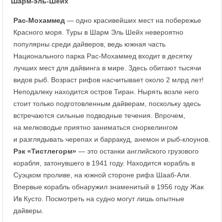
Шарм-эль-Шейх
Рас-Мохаммед
— одно красивейших мест на побережье
Красного моря. Туры в Шарм Эль Шейх невероятно
популярны среди дайверов, ведь южная часть
Национального парка Рас-Мохаммед входит в десятку
лучших мест для дайвинга в мире. Здесь обитают тысячи
видов рыб. Возраст рифов насчитывает около 2 млрд лет!
Неподалеку находится остров Тиран. Нырять возле него
стоит только подготовленным дайверам, поскольку здесь
встречаются сильные подводные течения. Впрочем,
на мелководье приятно заниматься сноркелингом
и разглядывать черепах и барракуд, анемон и рыб-клоунов.
Рэк «Тистлегорм»
— это останки английского грузового
корабля, затонувшего в 1941 году. Находится корабль в
Суэцком проливе, на южной стороне рифа Шааб-Али.
Впервые корабль обнаружил знаменитый в 1956 году Жак
Ив Кусто. Посмотреть на судно могут лишь опытные
дайверы.