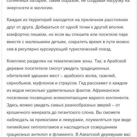
солнечных батарей, таким образом, не создавая нагрузку на
энергосети и экологию.
Каждая из территорий находится на приличном расстоянии
друг от друга. Добираться от одной точки к другой вполне
комфортно пешком, но если вы спешите или посетили парк
вместе с маленькими детьми, сократить время в пути можно
сев в регулярно курсирующий туристический поезд.
Комплекс разделен на тематические зоны. Так, в Арабской
деревне посетители смогут увидеть традиционных
обитателей здешних мест – арабского волка, газелей,
сернобыков, муфлонов и страусов. Гид расскажет о каждом
из видов несколько удивительных фактов. Африканское
поселение посвящено млекопитающим жаркого континента.
Здесь можно увидеть самых разнообразных зверей – от
крошечного меерката до гигантского слона. Вы сможете
наблюдать за приматами и лемурами, поумиляться при виде
пигмейских гиппопотамов и насладиться созерцанием
грациозных антилоп и фламинго. В Азиатской деревушке вас