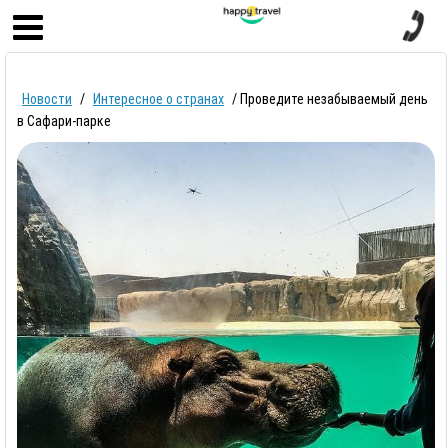
Главная
Новости
/
Интересное о странах
/
Проведите незабываемый день
Круизы
в Сафари-парке
Страны
Туры
Горящие туры
Туры в рассрочку
Отзывы
о компании