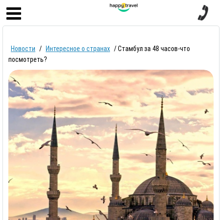
Главная
Новости
/
Интересное о странах
/
Стамбул за 48 часов-что
Круизы
посмотреть?
Страны
Туры
Горящие туры
Туры в рассрочку
Отзывы
о компании